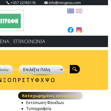
+357 22765176
info@oncyprus.com
ΕΝA
ΕΠΙΚΟΙΝΩΝΙΑ
Ν
Ξ
Ο
Π
Ρ
Σ
Τ
Υ
Φ
Χ
Ψ
Ω
Καταχωρημένες κατηγορίες
Εκτύπωση Φανέλων
Τυπογραφεία