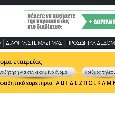
Α
ΔΙΑΦΗΜΙΣΤΕ ΜΑΖΙ ΜΑΣ
ΠΡΟΣΩΠΙΚA ΔΕΔΟΜ
νομα εταιρείας
φαβητικό ευρετήριο :
Α
Β
Γ
Δ
Ε
Ζ
Η
Θ
Ι
Κ
Λ
Μ