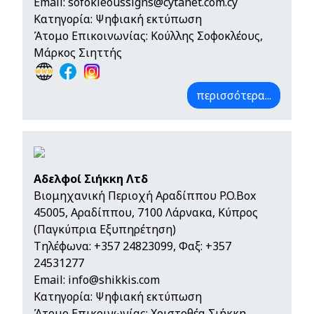
Email:
sofokleoussigns@cytanet.com.cy
Κατηγορία: Ψηφιακή εκτύπωση
Άτομο Επικοινωνίας: Κούλλης Σοφοκλέους,
Μάρκος Σιηττής
περισσότερα...
Αδελφοί Σιήκκη Λτδ
Βιομηχανική Περιοχή Αραδίππου P.O.Box
45005, Αραδίππου, 7100 Λάρνακα, Κύπρος
(Παγκύπρια Εξυπηρέτηση)
Τηλέφωνα:
+357 24823099
, Φαξ: +357
24531277
Email:
info@shikkis.com
Κατηγορία: Ψηφιακή εκτύπωση
Άτομο Επικοινωνίας: Χριστοθέα Σιήκκη