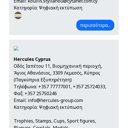
Email:
koullis.stylianou@cytanet.com.cy
Κατηγορία: Ψηφιακή εκτύπωση
περισσότερα...
Hercules Cyprus
Οδός Ιαπέτου 11, Βιομηχανική περιοχή,
Άγιος Αθανάσιος, 3309 Λεμεσός, Κύπρος
(Παγκύπρια Εξυπηρέτηση)
Τηλέφωνα:
+357 77777001
,
+357 25724033
,
Φαξ: +357 25750246
Email:
info@hercules-group.com
Κατηγορία: Ψηφιακή εκτύπωση
Trophies, Stamps, Cups, Sport figures,
Plaques, Crystals, Medals,