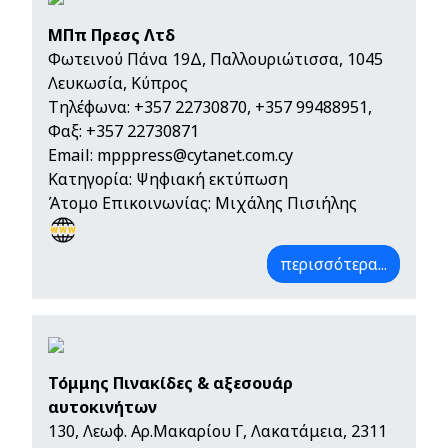
ΜΠπ Πρεσς Λτδ
Φωτεινού Πάνα 19Δ, Παλλουριώτισσα, 1045
Λευκωσία, Κύπρος
Τηλέφωνα:
+357 22730870
,
+357 99488951
,
Φαξ: +357 22730871
Email:
mpppress@cytanet.com.cy
Κατηγορία: Ψηφιακή εκτύπωση
Άτομο Επικοινωνίας: Μιχάλης Πισιήλης
περισσότερα...
Τόμμης Πινακίδες & αξεσουάρ
αυτοκινήτων
130, Λεωφ. Αρ.Μακαρίου Γ, Λακατάμεια, 2311