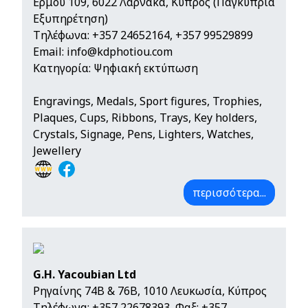
Ερμού 109, 6022 Λάρνακα, Κύπρος (Παγκύπρια
Εξυπηρέτηση)
Τηλέφωνα:
+357 24652164
,
+357 99529899
Email:
info@kdphotiou.com
Κατηγορία: Ψηφιακή εκτύπωση
Engravings, Medals, Sport figures, Trophies,
Plaques, Cups, Ribbons, Trays, Key holders,
Crystals, Signage, Pens, Lighters, Watches,
Jewellery
περισσότερα...
G.H. Yacoubian Ltd
Ρηγαίνης 74Β & 76Β, 1010 Λευκωσία, Κύπρος
Τηλέφωνα:
+357 22678393
, Φαξ: +357