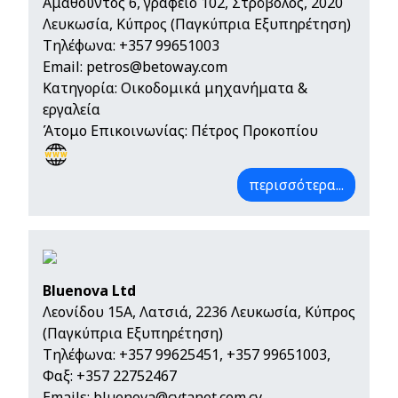
Αμαθούντος 6, γραφείο 102, Στρόβολος, 2020
Λευκωσία, Κύπρος (Παγκύπρια Εξυπηρέτηση)
Τηλέφωνα:
+357 99651003
Email:
petros@betoway.com
Κατηγορία: Οικοδομικά μηχανήματα &
εργαλεία
Άτομο Επικοινωνίας: Πέτρος Προκοπίου
περισσότερα...
Bluenova Ltd
Λεονίδου 15Α, Λατσιά, 2236 Λευκωσία, Κύπρος
(Παγκύπρια Εξυπηρέτηση)
Τηλέφωνα:
+357 99625451
,
+357 99651003
,
Φαξ: +357 22752467
Emails:
bluenova@cytanet.com.cy
,