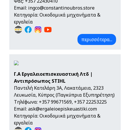
Φαξ: +357 22430410
Email:
ingco@constantinoubros.store
Κατηγορία: Οικοδομικά μηχανήματα &
εργαλεία
περισσότερα...
Γ.Α Εργαλειοεπισκευαστική Λτδ |
Αντιπρόσωπος STIHL
Παντελή Κατελάρη 3Α, Λακατάμεια, 2323
Λευκωσία, Κύπρος (Παγκύπρια Εξυπηρέτηση)
Τηλέφωνα:
+357 99671569
,
+357 22253225
Email:
ask@ergaleioepiskeuastiki.com
Κατηγορία: Οικοδομικά μηχανήματα &
εργαλεία