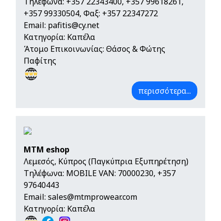
Τηλέφωνα:
+357 22343400
,
+357 99618261
,
+357 99330504
, Φαξ: +357 22347272
Email:
pafitis@cy.net
Κατηγορία: Καπέλα
Άτομο Επικοινωνίας: Θάσος & Φώτης
Παφίτης
περισσότερα...
MTM eshop
Λεμεσός, Κύπρος (Παγκύπρια Εξυπηρέτηση)
Τηλέφωνα:
MOBILE VAN: 70000230
,
+357
97640443
Email:
sales@mtmprowear.com
Κατηγορία: Καπέλα