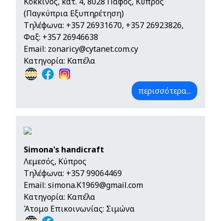
Κόκκινος, κατ. 4, 8028 Πάφος, Κύπρος
(Παγκύπρια Εξυπηρέτηση)
Τηλέφωνα:
+357 26931670
,
+357 26923826
,
Φαξ: +357 26946638
Email:
zonaricy@cytanet.com.cy
Κατηγορία: Καπέλα
περισσότερα...
Simona's handicraft
Λεμεσός, Κύπρος
Τηλέφωνα:
+357 99064469
Email:
simona.K1969@gmail.com
Κατηγορία: Καπέλα
Άτομο Επικοινωνίας: Σιμώνα