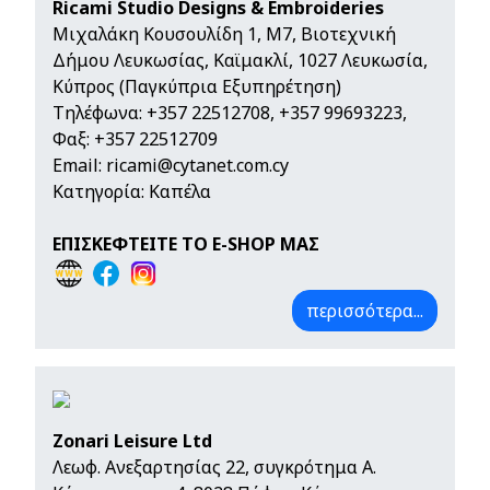
Ricami Studio Designs & Embroideries
Μιχαλάκη Κουσουλίδη 1, Μ7, Βιοτεχνική
Δήμου Λευκωσίας, Καϊμακλί, 1027 Λευκωσία,
Κύπρος (Παγκύπρια Εξυπηρέτηση)
Τηλέφωνα:
+357 22512708
,
+357 99693223
,
Φαξ: +357 22512709
Email:
ricami@cytanet.com.cy
Κατηγορία: Καπέλα
ΕΠΙΣΚΕΦΤΕΙΤΕ ΤΟ E-SHOP ΜΑΣ
περισσότερα...
Zonari Leisure Ltd
Λεωφ. Ανεξαρτησίας 22, συγκρότημα Α.