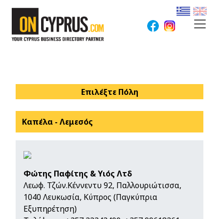
Επιλέξτε Πόλη
Καπέλα - Λεμεσός
Φώτης Παφίτης & Υιός Λτδ
Λεωφ. Τζών.Κέννεντυ 92, Παλλουριώτισσα,
1040 Λευκωσία, Κύπρος (Παγκύπρια
Εξυπηρέτηση)