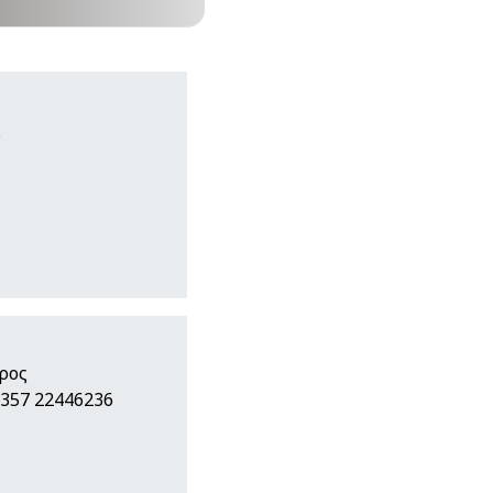
ς
προς
+357 22446236