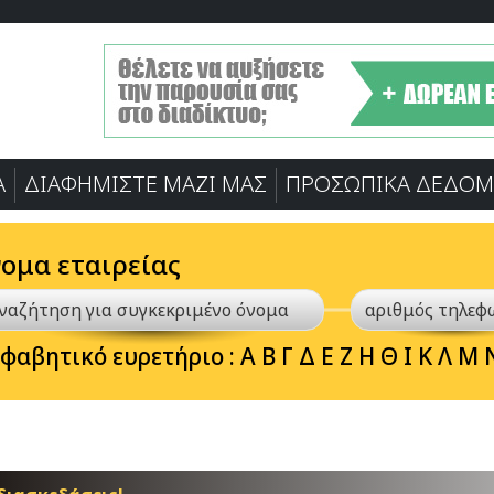
Α
ΔΙΑΦΗΜΙΣΤΕ ΜΑΖΙ ΜΑΣ
ΠΡΟΣΩΠΙΚA ΔΕΔΟΜ
νομα εταιρείας
φαβητικό ευρετήριο :
Α
Β
Γ
Δ
Ε
Ζ
Η
Θ
Ι
Κ
Λ
Μ