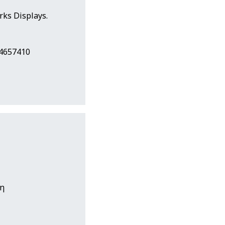
ks Displays.
24657410
δη