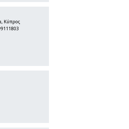
α, Κύπρος
99111803