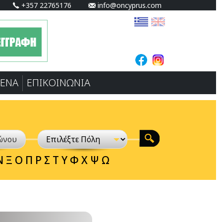
+357 22765176
info@oncyprus.com
ΕΝA
ΕΠΙΚΟΙΝΩΝΙΑ
Ν
Ξ
Ο
Π
Ρ
Σ
Τ
Υ
Φ
Χ
Ψ
Ω