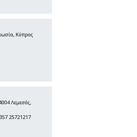
κωσία, Κύπρος
4004 Λεμεσός,
+357 25721217