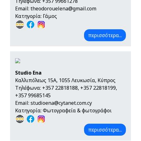
Τηλέφωνα:
+357 99661278
Email:
theodorouelena@gmail.com
Κατηγορία: Γάμος
περισσότερα...
Studio Ena
Καλλιπόλεως 15Α, 1055 Λευκωσία, Κύπρος
Τηλέφωνα:
+357 22818188
,
+357 22818199
,
+357 99685145
Email:
studioena@cytanet.com.cy
Κατηγορία: Φωτογραφεία & φωτογράφοι
περισσότερα...