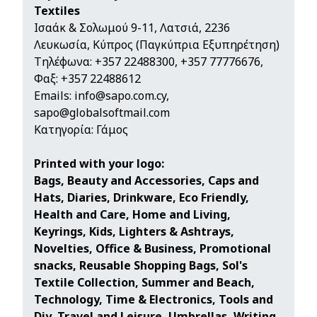
Textiles
Ισαάκ & Σολωμού 9-11, Λατσιά, 2236
Λευκωσία, Κύπρος (Παγκύπρια Εξυπηρέτηση)
Τηλέφωνα:
+357 22488300
,
+357 77776676
,
Φαξ: +357 22488612
Emails:
info@sapo.com.cy
,
sapo@globalsoftmail.com
Κατηγορία: Γάμος
Printed with your logo:
Bags, Beauty and Accessories, Caps and
Hats, Diaries, Drinkware, Eco Friendly,
Health and Care, Home and Living,
Keyrings, Kids, Lighters & Ashtrays,
Novelties, Office & Business, Promotional
snacks, Reusable Shopping Bags, Sol's
Textile Collection, Summer and Beach,
Technology, Time & Electronics, Tools and
Diy, Travel and Leisure, Umbrellas, Writing