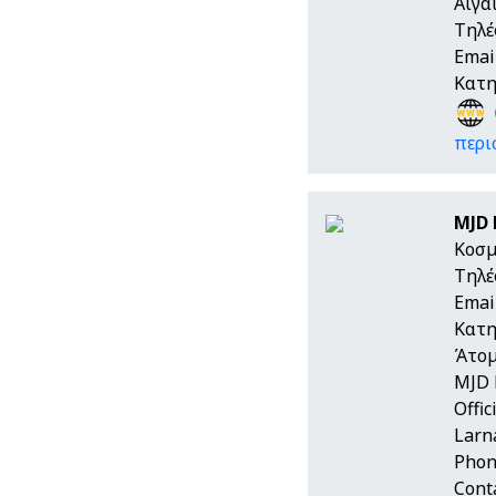
Αιγα
Τηλέ
Emai
Κατη
περι
MJD 
Κοσμ
Τηλέ
Emai
Κατη
Άτομ
MJD 
Offi
Larn
Phon
Cont