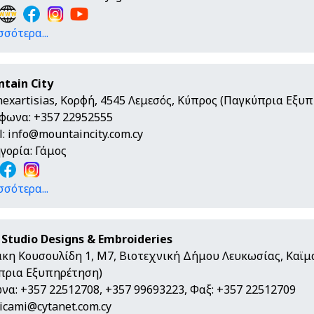
σσότερα...
tain City
nexartisias, Κορφή, 4545 Λεμεσός, Κύπρος (Παγκύπρια Εξυ
φωνα: +357 22952555
l:
info@mountaincity.com.cy
γορία: Γάμος
σσότερα...
 Studio Designs & Embroideries
κη Κουσουλίδη 1, Μ7, Βιοτεχνική Δήμου Λευκωσίας, Καϊμα
πρια Εξυπηρέτηση)
να: +357 22512708, +357 99693223, Φαξ: +357 22512709
ricami@cytanet.com.cy