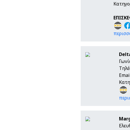
Κατηγο
ΕΠΙΣΚΕ
περισσό
Delt
Γωνί
Τηλέ
Emai
Κατη
περι
Marg
Ελευ