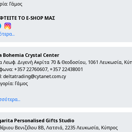
ρία: Γάμος
ΦΤΕΙΤΕ ΤΟ E-SHOP ΜΑΣ
τερα...
a Bohemia Crystal Center
α Λεωφ. Διγενή Ακρίτα 70 & Θεοδοσίου, 1061 Λευκωσία, Κύ
φωνα: +357 22760607, +357 22438001
l:
deltatrading@cytanet.com.cy
γορία: Γάμος
σσότερα...
arita Personalised Gifts Studio
θέριου Βενιζέλου 8Β, Λατσιά, 2235 Λευκωσία, Κύπρος