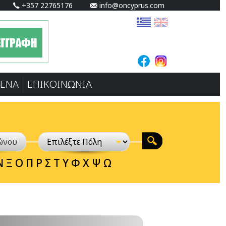
+357 22765176
info@oncyprus.com
ΕΝA
ΕΠΙΚΟΙΝΩΝΙΑ
Ν
Ξ
Ο
Π
Ρ
Σ
Τ
Υ
Φ
Χ
Ψ
Ω