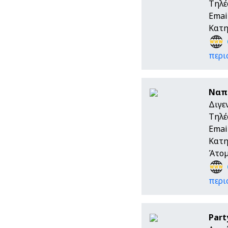
Τηλέ
Emai
Κατη
περι
Ναπ
Διγε
Τηλέ
Emai
Κατη
Άτομ
περι
Part