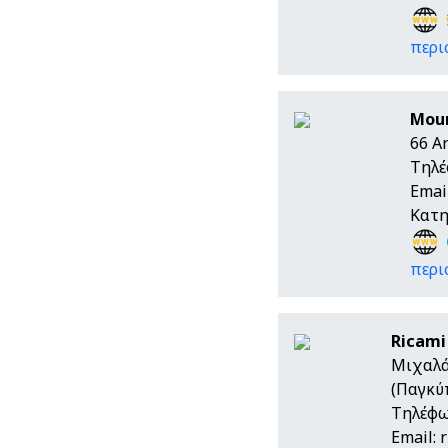
περι
Moun
66 A
Τηλέ
Emai
Κατη
περι
Ricami
Μιχαλά
(Παγκύ
Τηλέφω
Email: