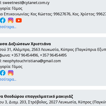
l:
sweetnest@cytanet.com.cy
γορία: Γάμος
ο Επικοινωνίας: Κος Κώστας: 99627676, Κος. Χρίστος: 9962
σσότερα...
υσα Δεξιώσεων Χριστιάνα
σού 31, Αλάμπρα, 2563 Λευκωσία, Κύπρος (Παγκύπρια Εξυ
φωνα: +357 96454496, +357 96454495
l:
neophytouchristiana@gmail.com
γορία: Γάμος
σσότερα...
α Θεοδώρου επαγγελματικό μακιγιάζ
ου 3, Διαμ. 203, Στρόβολος, 2027 Λευκωσία, Κύπρος (Παγκ