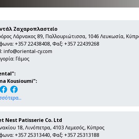
εντάλ Ζαχαροπλαστείο
όρος Λάρνακος 89, Παλλουριώτισσα, 1046 Λευκωσία, Κύπρ
φωνα: +357 22438408, Φαξ: +357 22439268
l:
info@oriental-cy.com
γορία: Γάμος
ental":
ma Kousioumi":
σσότερα...
t Nest Patisserie Co. Ltd
νακίου 18, Λινόπετρα, 4103 Λεμεσός, Κύπρος
φωνα: +357 25313440, Φαξ: +357 25313188