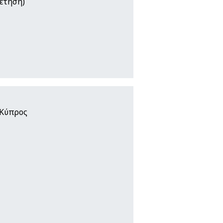
έτηση)
 Κύπρος