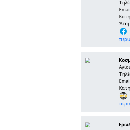
Τηλέ
Emai
Κατη
Άτομ
περι
Κοσ
Αγίο
Τηλέ
Emai
Κατη
περι
Ερω