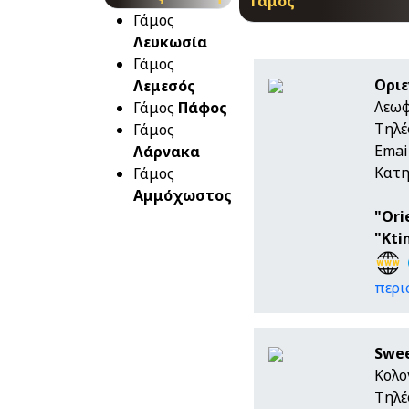
Γάμος
Γάμος
Λευκωσία
Γάμος
Ορι
Λεμεσός
Λεωφ
Γάμος
Πάφος
Τηλέ
Γάμος
Emai
Λάρνακα
Κατη
Γάμος
Αμμόχωστος
"Ori
"Kti
περι
Swee
Κολο
Τηλέ