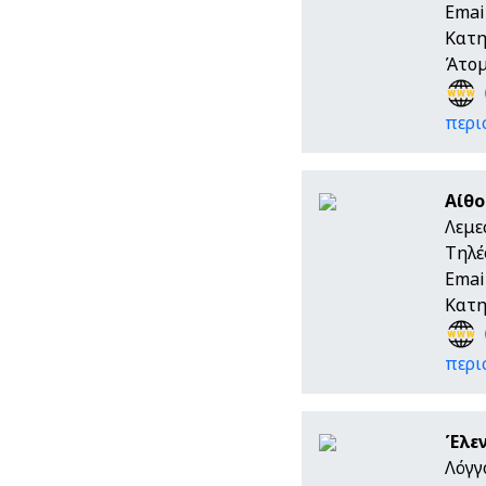
Emai
Κατη
Άτομ
περι
Αίθο
Λεμε
Τηλέ
Emai
Κατη
περι
Έλεν
Λόγγ