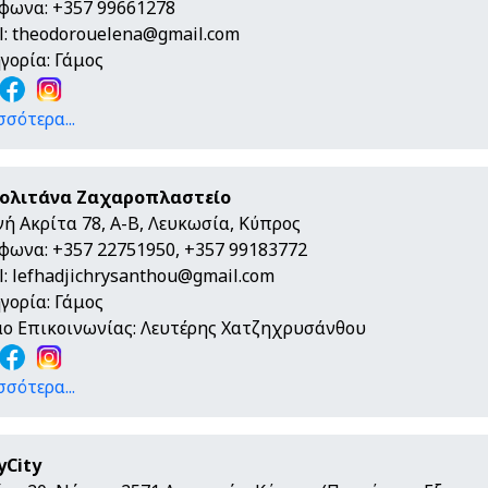
φωνα: +357 99661278
l:
theodorouelena@gmail.com
γορία: Γάμος
σσότερα...
ολιτάνα Ζαχαροπλαστείο
νή Ακρίτα 78, A-B, Λευκωσία, Κύπρος
φωνα: +357 22751950, +357 99183772
l:
lefhadjichrysanthou@gmail.com
γορία: Γάμος
ο Επικοινωνίας: Λευτέρης Χατζηχρυσάνθου
σσότερα...
yCity