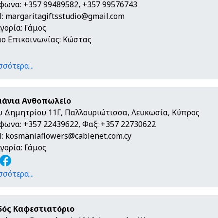
φωνα: +357 99489582, +357 99576743
l:
margaritagiftsstudio@gmail.com
γορία: Γάμος
ο Επικοινωνίας: Κώστας
σσότερα...
μάνια Ανθοπωλείο
υ Δημητρίου 11Γ, Παλλουριώτισσα, Λευκωσία, Κύπρος
φωνα: +357 22439622, Φαξ: +357 22730622
l:
kosmaniaflowers@cablenet.com.cy
γορία: Γάμος
σσότερα...
δός Καφεστιατόριο