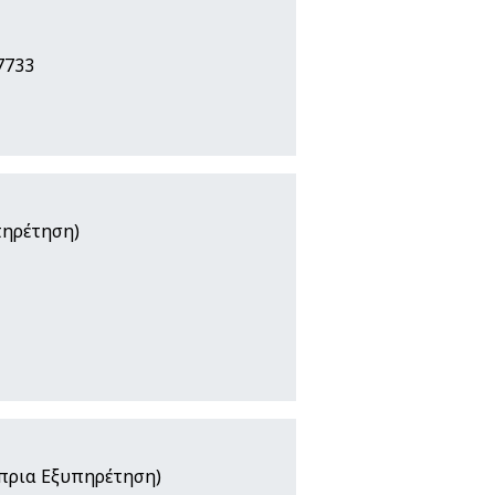
7733
πηρέτηση)
ύπρια Εξυπηρέτηση)