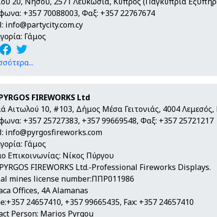
ίου 20, Νήσου, 2571 Λευκωσία, Κύπρος (Παγκύπρια Εξυπηρ
φωνα: +357 70088003, Φαξ: +357 22767674
l:
info@partycity.com.cy
γορία: Γάμος
σσότερα...
PYRGOS FIREWORKS Ltd
ά Αιτωλού 10, #103, Δήμος Μέσα Γειτονιάς, 4004 Λεμεσός,
φωνα: +357 25727383, +357 99669548, Φαξ: +357 25721217
l:
info@pyrgosfireworks.com
γορία: Γάμος
ο Επικοινωνίας: Νίκος Πύργου
PYRGOS FIREWORKS Ltd.-Professional Fireworks Displays.
cial mines license number:ΠΠΡ011986
aca Offices, 4A Alamanas
e:+357 24657410, +357 99665435, Fax: +357 24657410
act Person: Marios Pyrgou