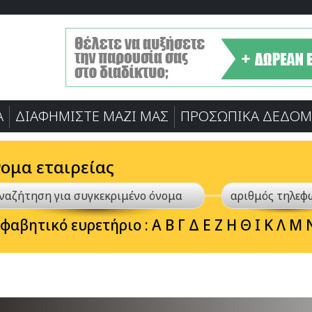
Α
ΔΙΑΦΗΜΙΣΤΕ ΜΑΖΙ ΜΑΣ
ΠΡΟΣΩΠΙΚA ΔΕΔΟΜ
νομα εταιρείας
φαβητικό ευρετήριο :
Α
Β
Γ
Δ
Ε
Ζ
Η
Θ
Ι
Κ
Λ
Μ