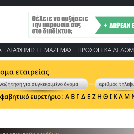
Α
ΔΙΑΦΗΜΙΣΤΕ ΜΑΖΙ ΜΑΣ
ΠΡΟΣΩΠΙΚA ΔΕΔΟΜ
νομα εταιρείας
φαβητικό ευρετήριο :
Α
Β
Γ
Δ
Ε
Ζ
Η
Θ
Ι
Κ
Λ
Μ