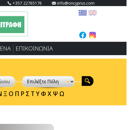
+357 22765176
info@oncyprus.com
ΕΝA
ΕΠΙΚΟΙΝΩΝΙΑ
Ν
Ξ
Ο
Π
Ρ
Σ
Τ
Υ
Φ
Χ
Ψ
Ω