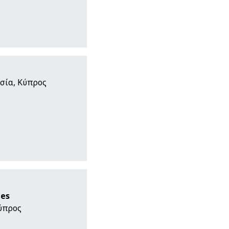
ωσία, Κύπρος
ces
Κύπρος