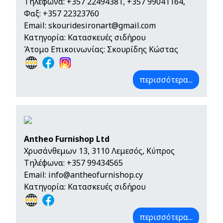
Τηλέφωνα:
+357 22494381
,
+357 99041164
,
Φαξ: +357 22323760
Email:
skouridesironart@gmail.com
Κατηγορία: Κατασκευές σιδήρου
Άτομο Επικοινωνίας: Σκουρίδης Κώστας
περισσότερα...
Antheo Furnishop Ltd
Χρυσάνθεμων 13, 3110 Λεμεσός, Κύπρος
Τηλέφωνα:
+357 99434565
Email:
info@antheofurnishop.cy
Κατηγορία: Κατασκευές σιδήρου
περισσότερα...