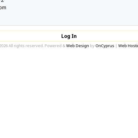
72
com
Log In
2026 All rights reserved. Powered &
Web Design
by
OnCyprus
|
Web Hosti