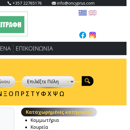
+357 22765176
info@oncyprus.com
ΕΝA
ΕΠΙΚΟΙΝΩΝΙΑ
Ν
Ξ
Ο
Π
Ρ
Σ
Τ
Υ
Φ
Χ
Ψ
Ω
Καταχωρημένες κατηγορίες
Κομμωτήρια
Κουρεία