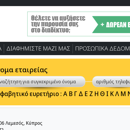
Α
ΔΙΑΦΗΜΙΣΤΕ ΜΑΖΙ ΜΑΣ
ΠΡΟΣΩΠΙΚA ΔΕΔΟΜ
νομα εταιρείας
φαβητικό ευρετήριο :
Α
Β
Γ
Δ
Ε
Ζ
Η
Θ
Ι
Κ
Λ
Μ
06 Λεμεσός, Κύπρος