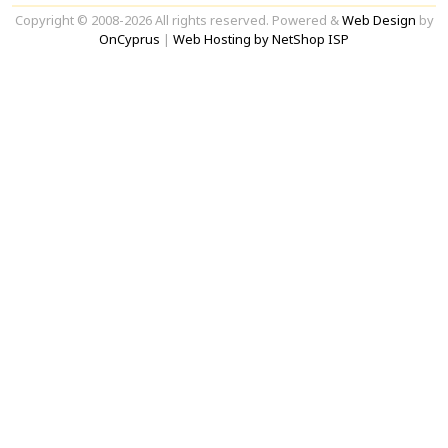
Copyright © 2008-2026 All rights reserved. Powered &
Web Design
by
OnCyprus
|
Web Hosting by NetShop ISP