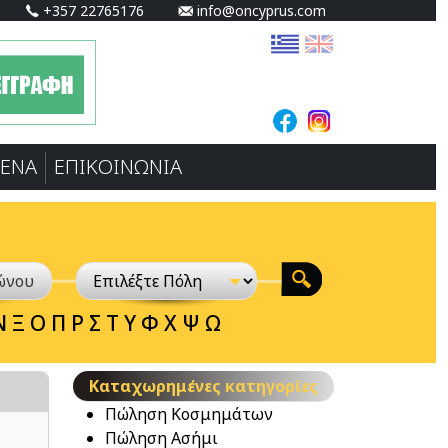
+357 22765176
info@oncyprus.com
ΕΝA
ΕΠΙΚΟΙΝΩΝΙΑ
Ν
Ξ
Ο
Π
Ρ
Σ
Τ
Υ
Φ
Χ
Ψ
Ω
Καταχωρημένες κατηγορίες
Πώληση Κοσμημάτων
Πώληση Ασήμι