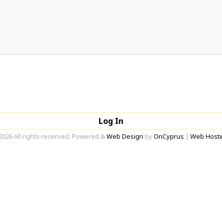
Log In
2026 All rights reserved. Powered &
Web Design
by
OnCyprus
|
Web Hosti