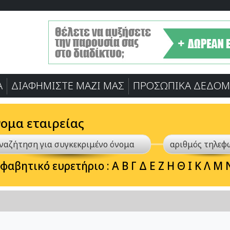
Α
ΔΙΑΦΗΜΙΣΤΕ ΜΑΖΙ ΜΑΣ
ΠΡΟΣΩΠΙΚA ΔΕΔΟΜ
νομα εταιρείας
φαβητικό ευρετήριο :
Α
Β
Γ
Δ
Ε
Ζ
Η
Θ
Ι
Κ
Λ
Μ