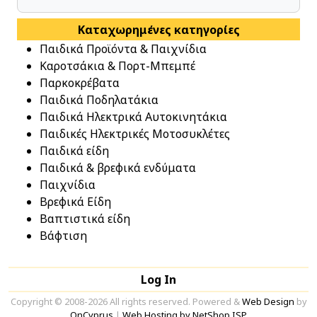
Καταχωρημένες κατηγορίες
Παιδικά Προϊόντα & Παιχνίδια
Καροτσάκια & Πορτ-Μπεμπέ
Παρκοκρέβατα
Παιδικά Ποδηλατάκια
Παιδικά Ηλεκτρικά Αυτοκινητάκια
Παιδικές Ηλεκτρικές Μοτοσυκλέτες
Παιδικά είδη
Παιδικά & βρεφικά ενδύματα
Παιχνίδια
Βρεφικά Είδη
Βαπτιστικά είδη
Βάφτιση
Log In
Copyright © 2008-2026 All rights reserved. Powered &
Web Design
by
OnCyprus
|
Web Hosting by NetShop ISP